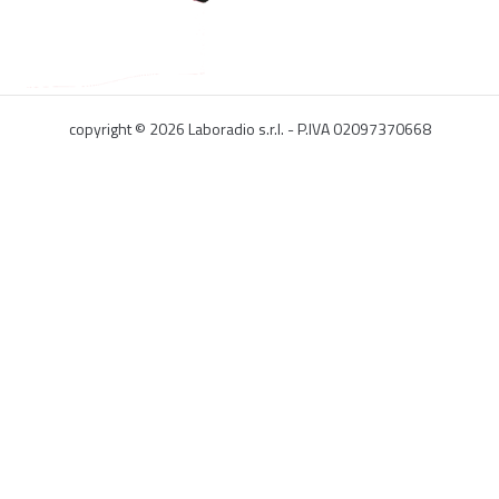
copyright ©
2026
Laboradio s.r.l. - P.IVA 02097370668